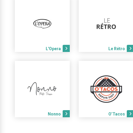
L'Opera
Le Rétro
Nonno
O’Tacos